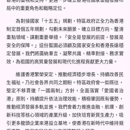
局中的重要角色和戰略定位。
為對接國家「十五五」規劃，特區政府正全力為香港
制定首個五年規劃，勾劃未來願景、確立目標方向、釐清
重點領域、謀劃重要舉措。「安全是發展的前提，發展是
安全的保障。」這份藍圖必須顧及國家安全和香港長遠穩
定發展。我們將廣納羣言、凝聚共識、精準對接、務求實
效，為祖國的高質量發展和現代化進程貢獻更大力量。
維護香港繁榮安定、推動經濟穩步增長、持續改善民
生福祉，乃社會各界共同之期盼。特區政府會一如既往，
堅定不移貫徹「一國兩制」方針，全面落實「愛國者治
港」原則，持續提升依法治理效能，積極鞏固既有優勢，
推動經濟發展多軌並進。我們會着力推進金融、航運、創
新科技等核心領域的產業升級，加快培育新質生產力，吸
引更多龍頭企業來港設立基地，使香港在新時代中維持競